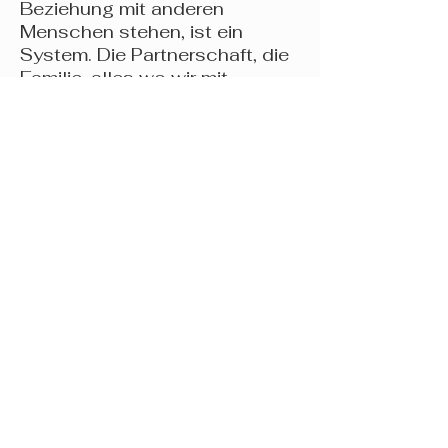
Beziehung mit anderen
Menschen stehen, ist ein
System. Die Partnerschaft, die
Familie, alles wo wir mit
anderen Menschen in Kontakt
treten. Seele: ist der Ort der
Bilder, Auch der Ort der
Archetypen von C.G. Jung und
der Ort wo wir herkommen und
wo wir hin gehen.
NEWSLETTER
E-Mail-Adresse eingeben
Abonnieren