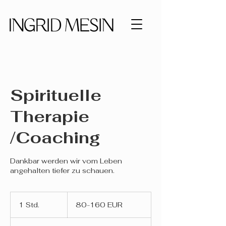
Spirituelle
Therapie
/Coaching
Dankbar werden wir vom Leben
angehalten tiefer zu schauen.
80-
160
1 Std.
1
80-160 EUR
EUR
S
t