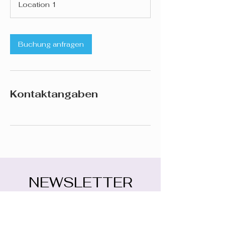
Location 1
d
Buchung anfragen
Kontaktangaben
NEWSLETTER
E-Mail-Adresse eingeben